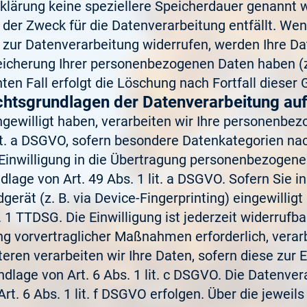
klärung keine speziellere Speicherdauer genannt w
der Zweck für die Datenverarbeitung entfällt. We
 zur Datenverarbeitung widerrufen, werden Ihre Da
peicherung Ihrer personenbezogenen Daten haben (z.
en Fall erfolgt die Löschung nach Fortfall dieser 
htsgrundlagen der Datenverarbeitung auf
ngewilligt haben, verarbeiten wir Ihre personenbe
 lit. a DSGVO, sofern besondere Datenkategorien na
Einwilligung in die Übertragung personenbezogener 
age von Art. 49 Abs. 1 lit. a DSGVO. Sofern Sie in
dgerät (z. B. via Device-Fingerprinting) eingewillig
1 TTDSG. Die Einwilligung ist jederzeit widerrufbar
ng vorvertraglicher Maßnahmen erforderlich, verar
teren verarbeiten wir Ihre Daten, sofern diese zur E
undlage von Art. 6 Abs. 1 lit. c DSGVO. Die Datenve
t. 6 Abs. 1 lit. f DSGVO erfolgen. Über die jeweils