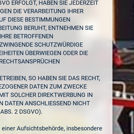
GVO ERFOLGT, HABEN SIE JEDERZEIT
EGEN DIE VERARBEITUNG IHRER
AUF DIESE BESTIMMUNGEN
BEITUNG BERUHT, ENTNEHMEN SIE
IHRE BETROFFENEN
N ZWINGENDE SCHUTZWÜRDIGE
EIHEITEN ÜBERWIEGEN ODER DIE
N RECHTSANSPRÜCHEN
REIBEN, SO HABEN SIE DAS RECHT,
BEZOGENER DATEN ZUM ZWECKE
 MIT SOLCHER DIREKTWERBUNG IN
N DATEN ANSCHLIESSEND NICHT
BS. 2 DSGVO).
 einer Aufsichtsbehörde, insbesondere