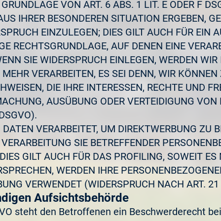
RUNDLAGE VON ART. 6 ABS. 1 LIT. E ODER F DS
 AUS IHRER BESONDEREN SITUATION ERGEBEN, G
RUCH EINZULEGEN; DIES GILT AUCH FÜR EIN 
LIGE RECHTSGRUNDLAGE, AUF DENEN EINE VERAR
ENN SIE WIDERSPRUCH EINLEGEN, WERDEN WIR 
MEHR VERARBEITEN, ES SEI DENN, WIR KÖNNE
WEISEN, DIE IHRE INTERESSEN, RECHTE UND FR
DMACHUNG, AUSÜBUNG ODER VERTEIDIGUNG VO
 DSGVO).
ATEN VERARBEITET, UM DIREKTWERBUNG ZU BET
E VERARBEITUNG SIE BETREFFENDER PERSONEN
IES GILT AUCH FÜR DAS PROFILING, SOWEIT ES
ERSPRECHEN, WERDEN IHRE PERSONENBEZOGENE
UNG VERWENDET (WIDERSPRUCH NACH ART. 21 A
ndigen Aufsichts­behörde
VO steht den Betroffenen ein Beschwerderecht bei