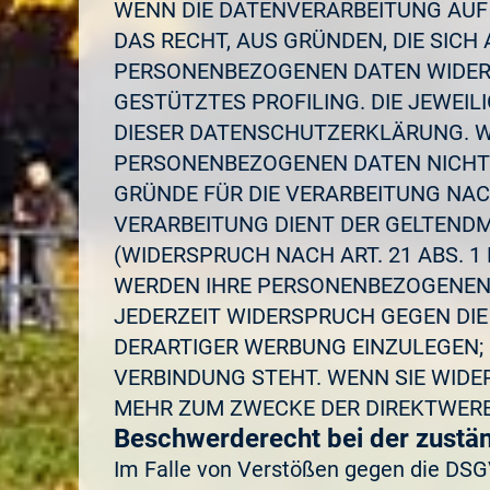
WENN DIE DATENVERARBEITUNG AUF G
DAS RECHT, AUS GRÜNDEN, DIE SICH
PERSONENBEZOGENEN DATEN WIDERSP
GESTÜTZTES PROFILING. DIE JEWEI
DIESER DATENSCHUTZERKLÄRUNG. W
PERSONENBEZOGENEN DATEN NICHT 
GRÜNDE FÜR DIE VERARBEITUNG NACH
VERARBEITUNG DIENT DER GELTEN
(WIDERSPRUCH NACH ART. 21 ABS. 1
WERDEN IHRE PERSONENBEZOGENEN D
JEDERZEIT WIDERSPRUCH GEGEN DI
DERARTIGER WERBUNG EINZULEGEN; D
VERBINDUNG STEHT. WENN SIE WID
MEHR ZUM ZWECKE DER DIREKTWERB
Beschwerde­recht bei der zustä
Im Falle von Verstößen gegen die DSG